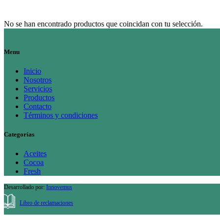
No se han encontrado productos que coincidan con tu selección.
Menu
Inicio
Nosotros
Servicios
Productos
Contacto
Términos y condiciones
Categorías
Aceites
Cocoa
Fresh
Desarrollado por:
Innovemus
Libro de reclamaciones