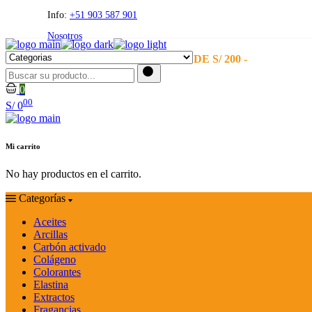
Skip
Info:
+51 903 587 901
to
Nosotros
the
content
- ENVÍO GRATIS A PARTIR DE S/ 200 -
0
00
S/
0
Mi carrito
No hay productos en el carrito.
Categorías
Aceites
Arcillas
Carbón activado
Colágeno
Colorantes
Elastina
Extractos
Fragancias