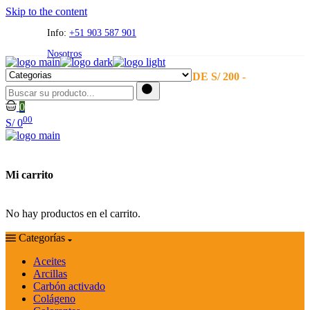
Skip to the content
Info:
+51 903 587 901
Nosotros
- ENVÍO GRATIS A PARTIR DE S/ 200 -
0
00
S/
0
Mi carrito
No hay productos en el carrito.
Categorías
Aceites
Arcillas
Carbón activado
Colágeno