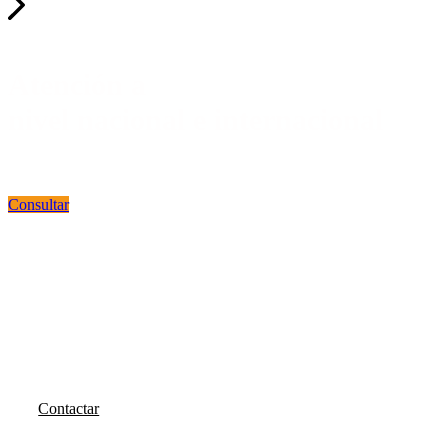
Atención a
nivel nacional e internacional
con stocks permanentes
Consultar
Atención
personalizada
por nuestros especialistas
Contactar