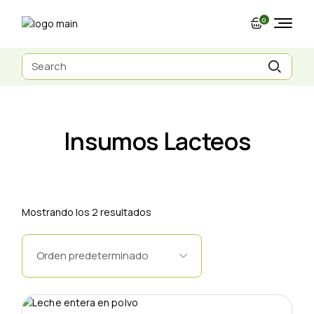
Skip
to
0
the
content
Search
for:
Insumos Lacteos
Mostrando los 2 resultados