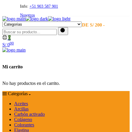
Skip
Info:
+51 903 587 901
to
Nosotros
the
content
- ENVÍO GRATIS A PARTIR DE S/ 200 -
0
00
S/
0
Mi carrito
No hay productos en el carrito.
Categorías
Aceites
Arcillas
Carbón activado
Colágeno
Colorantes
Elastina