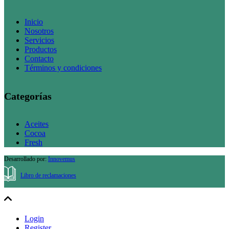
Inicio
Nosotros
Servicios
Productos
Contacto
Términos y condiciones
Categorías
Aceites
Cocoa
Fresh
Desarrollado por:
Innovemus
Libro de reclamaciones
Login
Register