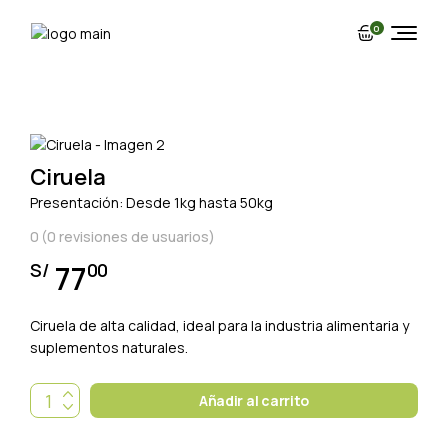
Skip
to
0
the
content
Ciruela
Presentación: Desde 1kg hasta 50kg
0
(
0
revisiones de usuarios)
77
S/
00
Ciruela de alta calidad, ideal para la industria alimentaria y
suplementos naturales.
Ciruela quantity
Añadir al carrito