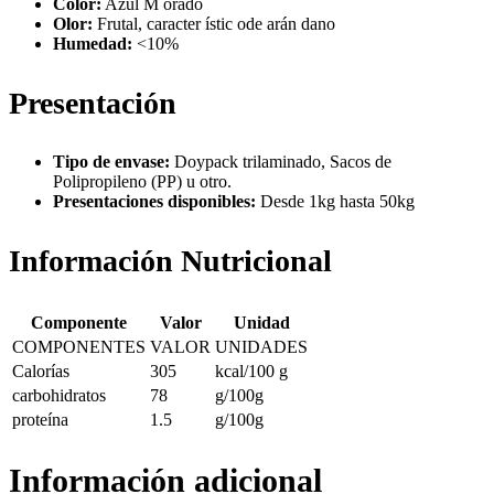
Color:
Azul M orado
Olor:
Frutal, caracter ístic ode arán dano
Humedad:
<10%
Presentación
Tipo de envase:
Doypack trilaminado, Sacos de
Polipropileno (PP) u otro.
Presentaciones disponibles:
Desde 1kg hasta 50kg
Información Nutricional
Componente
Valor
Unidad
COMPONENTES
VALOR
UNIDADES
Calorías
305
kcal/100 g
carbohidratos
78
g/100g
proteína
1.5
g/100g
Información adicional