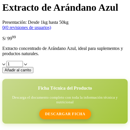
Extracto de Arándano Azul
Presentación: Desde 1kg hasta 50kg
0
(
0
revisiones de usuarios)
99
S/
99
Extracto concentrado de Arándano Azul, ideal para suplementos y
productos naturales.
Extracto
de
Añadir al carrito
Arándano
Azul
quantity
Ficha Técnica del Producto
Descarga el documento completo con toda la información técnica y
nutricional
DESCARGAR FICHA