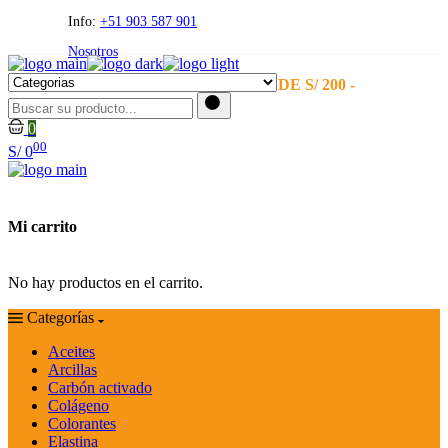
Skip
Info:
+51 903 587 901
to
Nosotros
the
content
- ENVÍO GRATIS A PARTIR DE S/ 200 -
0
00
S/
0
Mi carrito
No hay productos en el carrito.
Categorías
Aceites
Arcillas
Carbón activado
Colágeno
Colorantes
Elastina