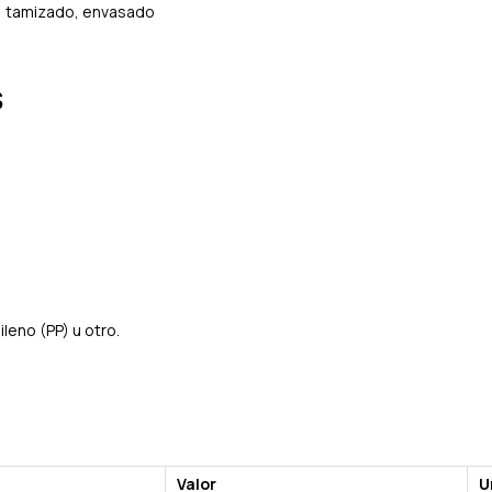
n, tamizado, envasado
s
leno (PP) u otro.
Valor
U