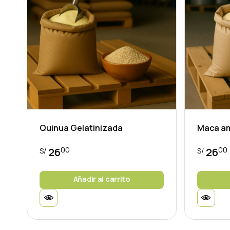
Quinua Gelatinizada
Maca am
00
00
26
26
S/
S/
Añadir al carrito