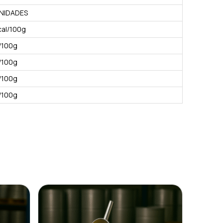
NIDADES
cal/100g
/100g
/100g
/100g
/100g