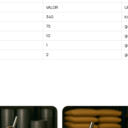
VALOR
U
340
k
75
g
10
g
1
g
2
g