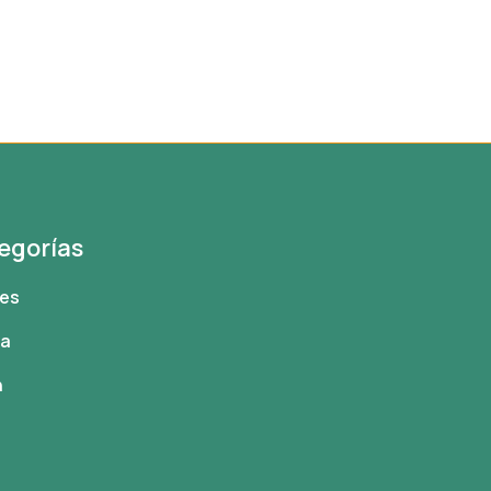
egorías
tes
oa
h