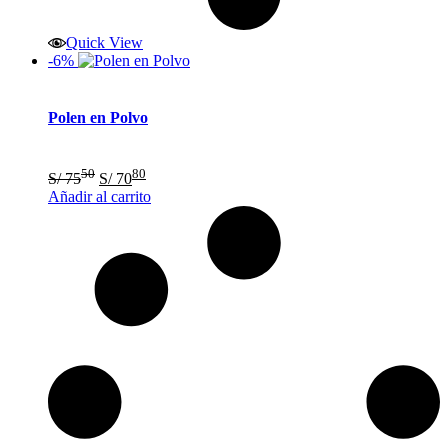
Quick View
-6%
Polen en Polvo
El
El
50
80
S/
75
S/
70
precio
precio
Añadir al carrito
original
actual
era:
es:
S/ 7550.
S/ 7080.