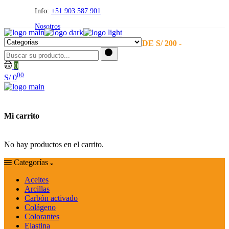
Skip
Info:
+51 903 587 901
to
Nosotros
the
content
- ENVÍO GRATIS A PARTIR DE S/ 200 -
0
00
S/
0
Mi carrito
No hay productos en el carrito.
Categorías
Aceites
Arcillas
Carbón activado
Colágeno
Colorantes
Elastina