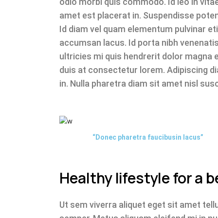
odio morbi quis commodo. Id leo in vitae
amet est placerat in. Suspendisse poten
Id diam vel quam elementum pulvinar e
accumsan lacus. Id porta nibh venenatis
ultricies mi quis hendrerit dolor magna 
duis at consectetur lorem. Adipiscing di
in. Nulla pharetra diam sit amet nisl sus
“Donec pharetra faucibusin lacus”
Healthy lifestyle for a be
Ut sem viverra aliquet eget sit amet tell