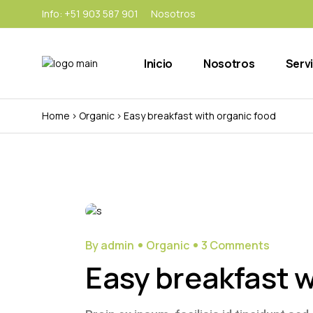
Info:
+51 903 587 901
Nosotros
Inicio
Nosotros
Serv
Home
Organic
Easy breakfast with organic food
By admin
Organic
3 Comments
Easy breakfast w