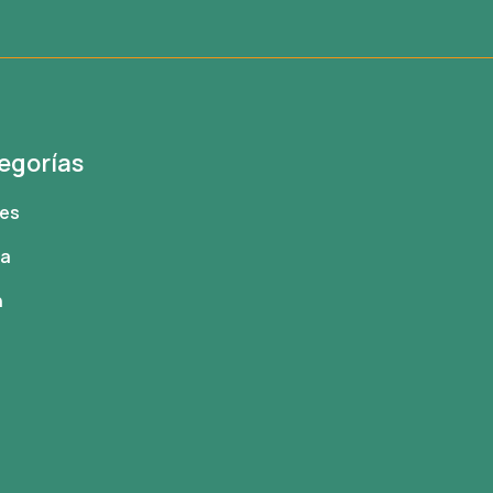
egorías
tes
oa
h