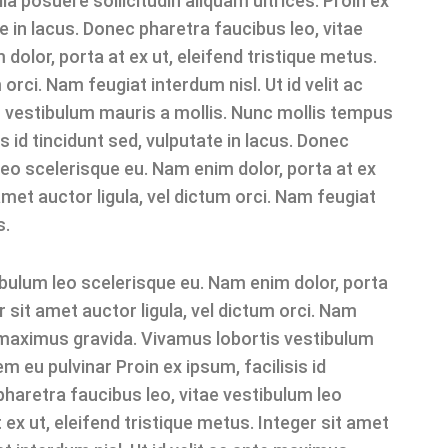
a posuere sollicitudin aliquam ultrices. Proin ex
te in lacus. Donec pharetra faucibus leo, vitae
dolor, porta at ex ut, eleifend tristique metus.
 orci. Nam feugiat interdum nisl. Ut id velit ac
 vestibulum mauris a mollis. Nunc mollis tempus
s id tincidunt sed, vulputate in lacus. Donec
leo scelerisque eu. Nam enim dolor, porta at ex
 amet auctor ligula, vel dictum orci. Nam feugiat
s.
ibulum leo scelerisque eu. Nam enim dolor, porta
r sit amet auctor ligula, vel dictum orci. Nam
te maximus gravida. Vivamus lobortis vestibulum
 eu pulvinar Proin ex ipsum, facilisis id
 pharetra faucibus leo, vitae vestibulum leo
ex ut, eleifend tristique metus. Integer sit amet