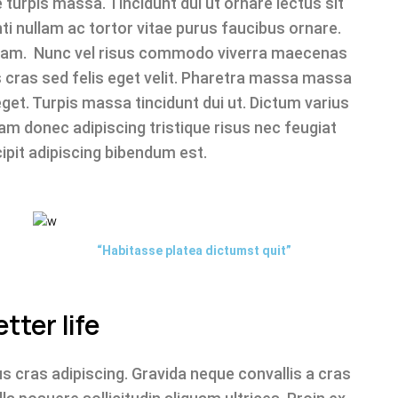
 turpis massa. Tincidunt dui ut ornare lectus sit
ti nullam ac tortor vitae purus faucibus ornare.
tiam. Nunc vel risus commodo viverra maecenas
 cras sed felis eget velit. Pharetra massa massa
eget. Turpis massa tincidunt dui ut. Dictum varius
am donec adipiscing tristique risus nec feugiat
cipit adipiscing bibendum est.
“Habitasse platea dictumst quit”
tter life
us cras adipiscing. Gravida neque convallis a cras