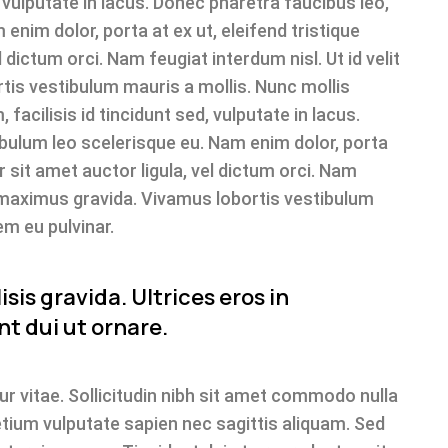
d, vulputate in lacus. Donec pharetra faucibus leo,
enim dolor, porta at ex ut, eleifend tristique
 dictum orci. Nam feugiat interdum nisl. Ut id velit
is vestibulum mauris a mollis. Nunc mollis
facilisis id tincidunt sed, vulputate in lacus.
ibulum leo scelerisque eu. Nam enim dolor, porta
r sit amet auctor ligula, vel dictum orci. Nam
te maximus gravida. Vivamus lobortis vestibulum
m eu pulvinar.
sis gravida. Ultrices eros in
t dui ut ornare.
 vitae. Sollicitudin nibh sit amet commodo nulla
etium vulputate sapien nec sagittis aliquam. Sed