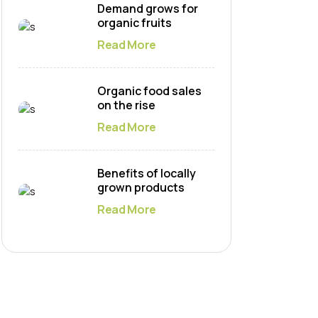
Demand grows for
organic fruits
Read More
Organic food sales
on the rise
Read More
Benefits of locally
grown products
Read More