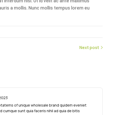
at interdum nisl. Ut id velit ac ante maximus
uris a mollis. Nunc mollis tempus lorem eu
Next post
 2023
luptatems of unique wholesale brand quidem eveniet
 cumque sunt quia faceris nihil ad quia de bitis