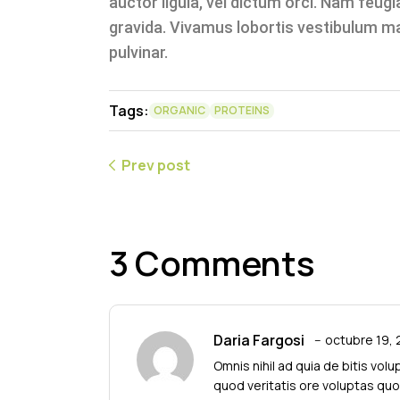
auctor ligula, vel dictum orci. Nam feugi
gravida. Vivamus lobortis vestibulum ma
pulvinar.
Tags:
ORGANIC
PROTEINS
Prev post
3 Comments
Daria Fargosi
octubre 19,
Omnis nihil ad quia de bitis vo
quod veritatis ore voluptas quod