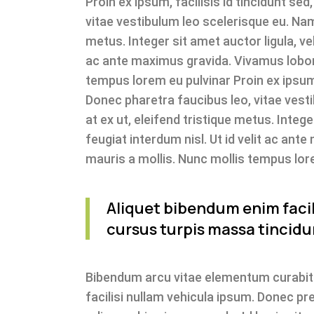
Proin ex ipsum, facilisis id tincidunt se
vitae vestibulum leo scelerisque eu. Nam 
metus. Integer sit amet auctor ligula, vel
ac ante maximus gravida. Vivamus lobort
tempus lorem eu pulvinar Proin ex ipsum, 
Donec pharetra faucibus leo, vitae vest
at ex ut, eleifend tristique metus. Intege
feugiat interdum nisl. Ut id velit ac an
mauris a mollis. Nunc mollis tempus lore
Aliquet bibendum enim facili
cursus turpis massa tincidun
Bibendum arcu vitae elementum curabitur
facilisi nullam vehicula ipsum. Donec pr